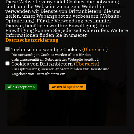
Diese Webseite verwendet Cookies, die notwendig
zum Gespräch zwischen dem Finanzminister
sind, um die Webseite zu nutzen. Weiterhin
verwenden wir Dienste von Drittanbietern, die uns
und Herrn Hubertus Hermanns (CDU
helfen, unser Webangebot zu verbessern (Website-
Optmierung). Für die Verwendung bestimmter
Ostbevern, Fraktionsvorsitzender).
Dienste, benötigen wir Ihre Einwilligung. Ihre
Einwilligung können Sie jederzeit widerrufen. Weitere
Informationen finden Sie in unserer
Datenschutzerklärung
.
Technisch notwendige Cookies (
Übersicht
)
Die notwendigen Cookies werden allein für den
ordnungsgemäßen Gebrauch der Webseite benötigt.
Cookies von Drittanbietern (
Übersicht
)
Zur Optimierung unserer Webseite binden wir Dienste und
Angebote von Drittanbietern ein.
Alle akzeptieren
Auswahl speichern