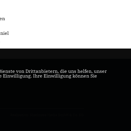
en
niel
d
enste von Drittanbietern, die uns helfen, unser
Einwilligung. Ihre Einwilligung können Sie
Realisation: Sharkness Media GmbH & Co. KG