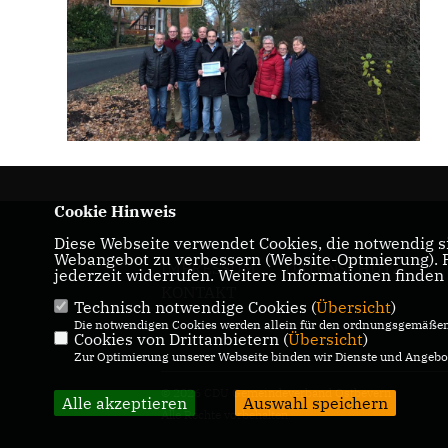
Cookie Hinweis
Diese Webseite verwendet Cookies, die notwendig si
Webangebot zu verbessern (Website-Optmierung). Fü
IMPRESSUM
DATENSCHUTZ
jederzeit widerrufen. Weitere Informationen finden
KONTAKT
Technisch notwendige Cookies (
Übersicht
)
Die notwendigen Cookies werden allein für den ordnungsgemäßen 
Cookies von Drittanbietern (
Übersicht
)
Zur Optimierung unserer Webseite binden wir Dienste und Angebot
© 2026 CDU Gemeindeverband Ostbevern
Alle akzeptieren
Auswahl speichern
Alle Rechte vorbehalten.