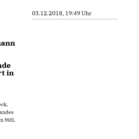
03.12.2018, 19:49 Uhr
mann
nde
t in
eck,
tandes
em MdL
n