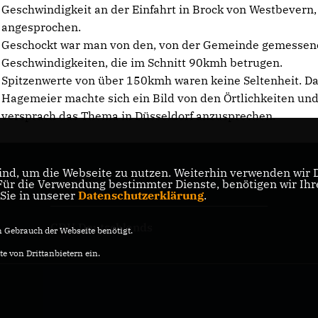
Geschwindigkeit an der Einfahrt in Brock von Westbevern,
angesprochen.
Geschockt war man von den, von der Gemeinde gemessen
Geschwindigkeiten, die im Schnitt 90kmh betrugen.
Spitzenwerte von über 150kmh waren keine Seltenheit. Da
Hagemeier machte sich ein Bild von den Örtlichkeiten un
versprach das Thema in
Düsseldorf
anzusprechen.
nd, um die Webseite zu nutzen. Weiterhin verwenden wir Di
r die Verwendung bestimmter Dienste, benötigen wir Ihre 
CDU NRW
 Sie in unserer
Datenschutzerklärung
.
CDU Deutschlands
Gebrauch der Webseite benötigt.
e von Drittanbietern ein.