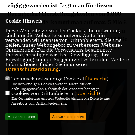
zügig geworden ist. Legt man für diesen
Raumbedarf H
erstellungskosten von 3.000
Cookie Hinweis
/qm zugrunde, kommt man auf max. 5 Mio
Investition (incl. 800.000 € für Anpassungen
Diese Webseite verwendet Cookies, die notwendig
sind, um die Webseite zu nutzen. Weiterhin
bei den Grundschulen), aber nicht auf 10 Mio
verwenden wir Dienste von Drittanbietern, die uns
helfen, unser Webangebot zu verbessern (Website-
, wie sie derzeit im Haushaltsentwurf der
Optmierung). Für die Verwendung bestimmter
Dienste, benötigen wir Ihre Einwilligung. Ihre
Gemeindeverwaltung stehen.
Einwilligung können Sie jederzeit widerrufen. Weitere
Informationen finden Sie in unserer
Datenschutzerklärung
.
Technisch notwendige Cookies (
Übersicht
)
Die notwendigen Cookies werden allein für den
ordnungsgemäßen Gebrauch der Webseite benötigt.
Cookies von Drittanbietern (
Übersicht
)
Zur Optimierung unserer Webseite binden wir Dienste und
Angebote von Drittanbietern ein.
Alle akzeptieren
Auswahl speichern