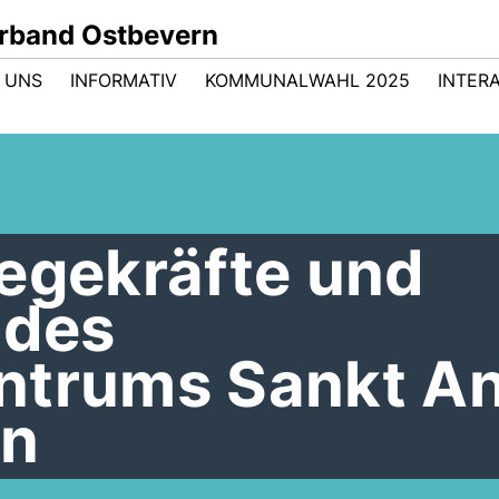
rband Ostbevern
 UNS
INFORMATIV
KOMMUNALWAHL 2025
INTER
legekräfte und
 des
ntrums Sankt A
rn