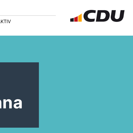
AKTIV
nna