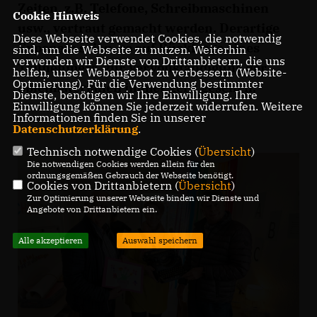
Zeiten, z.B. Telefone, Schreibmaschinen
Cookie Hinweis
usw., vertraut gemacht werden. Derartige
Diese Webseite verwendet Cookies, die notwendig
Exponate seien, so auf Rückfrage eines
sind, um die Webseite zu nutzen. Weiterhin
verwenden wir Dienste von Drittanbietern, die uns
Teilnehmers, zur Vervollständigung der
helfen, unser Webangebot zu verbessern (Website-
Optmierung). Für die Verwendung bestimmter
Spielmaterialien immer gern gesehen.
Dienste, benötigen wir Ihre Einwilligung. Ihre
Einwilligung können Sie jederzeit widerrufen. Weitere
Informationen finden Sie in unserer
Datenschutzerklärung
.
Technisch notwendige Cookies (
Übersicht
)
Die notwendigen Cookies werden allein für den
ordnungsgemäßen Gebrauch der Webseite benötigt.
Cookies von Drittanbietern (
Übersicht
)
Zur Optimierung unserer Webseite binden wir Dienste und
Angebote von Drittanbietern ein.
Alle akzeptieren
Auswahl speichern