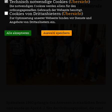
Technisch notwendige Cookies (
Übersicht
)
drei Jahren Gefängnis und einer Geldstrafe
Die notwendigen Cookies werden allein für den
ordnungsgemäßen Gebrauch der Webseite benötigt.
verurteilt.
Cookies von Drittanbietern (
Übersicht
)
Zur Optimierung unserer Webseite binden wir Dienste und
Angebote von Drittanbietern ein.
Alle akzeptieren
Auswahl speichern
Spätestens 1940 gelangte das Anwesen in staatlichen Besitz
und wurde im April d. J. Sitz der Ordnungspolizei, die rund