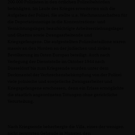
200.000 Polizisten in den örtlichen Polizeibehörden
befehligten. Im Laufe des Krieges erweiterten sich die
Aufgaben der Polizei. Sie stellte u.a. Wachmannschaften für
die Deportationszüge in die Konzentrations- und
Vernichtungslager, beaufsichtigte Arbeitserziehungslager
und Ghettos sowie Zwangsarbeitende und
Kriegsgefangene. Die aufgestellten Polizeibataillone waren
massiv an den Morden an der jüdischen und zivilen
Bevölkerung im Osten Europas beteiligt. Auch nach
Verlegung der Dienststelle im Oktober 1944 nach
Düsseldorf bis zum Kriegsende wurden unter dem
Deckmantel der Verbrechensbekämpfung von der Polizei
viele polnische und sowjetische Zwangsarbeiter und
Kriegsgefangene erschossen, denn ein Erlass ermöglichte
die staatlich angeordneten Tötungen ohne gerichtliche
Verurteilung.
Nach Kriegsende beherbergte die Villa, eines der wenigen
nicht zerstörten Gebäude in Münster, den